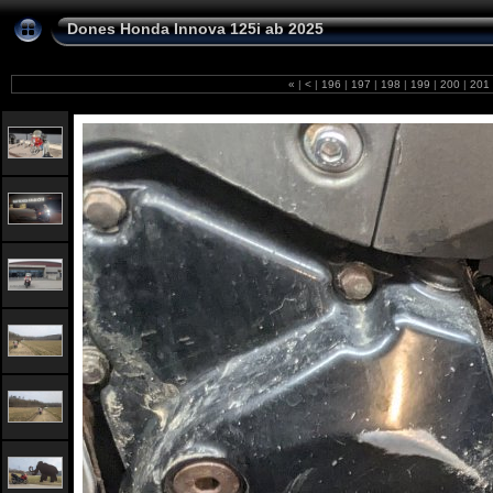
Dones Honda Innova 125i ab 2025
«
|
<
|
196
|
197
|
198
|
199
|
200
|
201