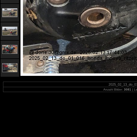
2025_02_13_do_01_
Anzahl Bilder:
3081
| Le