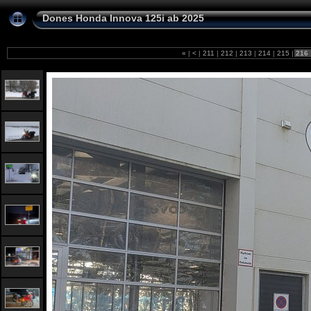
Dones Honda Innova 125i ab 2025
«
|
<
|
211
|
212
|
213
|
214
|
215
|
216