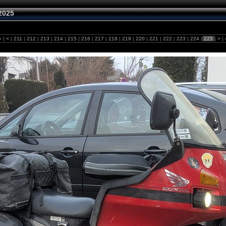
2025
«
|
<
|
211
|
212
|
213
|
214
|
215
|
216
|
217
|
218
|
219
|
220
|
221
|
222
|
223
|
224
|
225
|
>
|