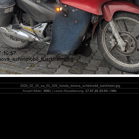
2025_02_15_sa_01_026_honda_innova_schirimobil_tuerkheim.jpg
Anzahl Bilder:
3081
| Letzte Aktualisierung:
17.07.26 23:03
|
Hilfe