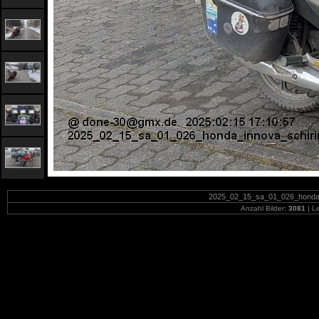
2025_02_15_sa_01_026_honda_i
Anzahl Bilder:
3081
| Le