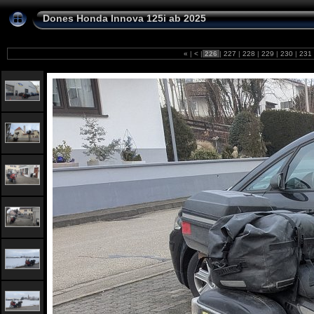
Dones Honda Innova 125i ab 2025
«
|
<
|
226
|
227
|
228
|
229
|
230
|
231