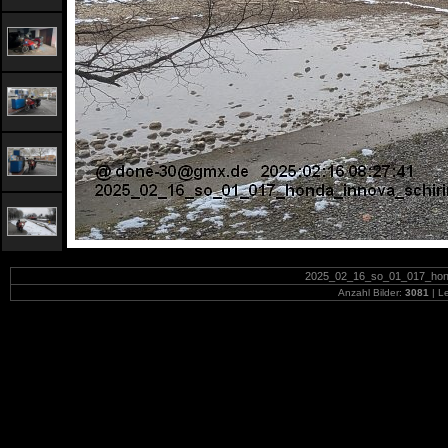
2025_02_16_so_01_017_honda
Anzahl Bilder:
3081
| Le