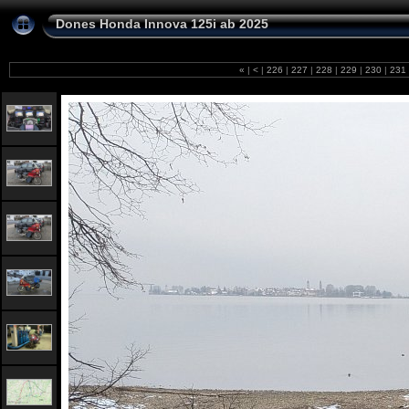
Dones Honda Innova 125i ab 2025
«
|
<
|
226
|
227
|
228
|
229
|
230
|
231