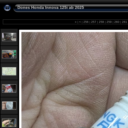
Dones Honda Innova 125i ab 2025
«
|
<
|
256
|
257
|
258
|
259
|
260
|
261