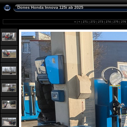
Dones Honda Innova 125i ab 2025
«
|
<
|
271
|
272
|
273
|
274
|
275
|
276