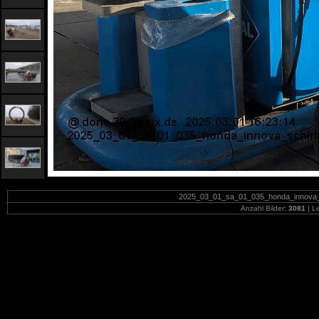
2025_03_01_sa_01_035_honda_innova_s
Anzahl Bilder:
3081
| Le