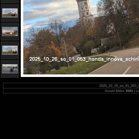
2025_10_26_so_01_053_ho
Anzahl Bilder:
3081
| Le