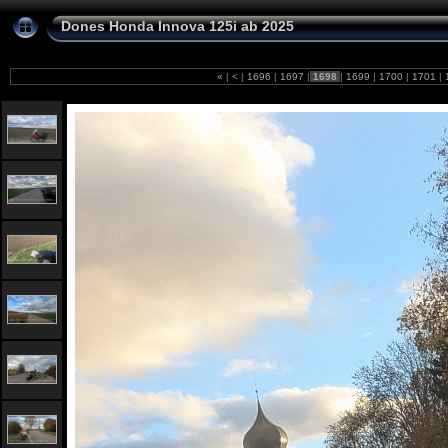
Dones Honda Innova 125i ab 2025
«
|
<
|
1696
|
1697
|
1698
|
1699
|
1700
|
1701
|