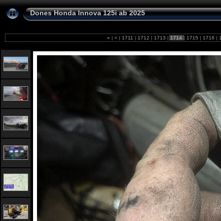
Dones Honda Innova 125i ab 2025
«
|
<
|
1711
|
1712
|
1713
|
1714
|
1715
|
1716
|