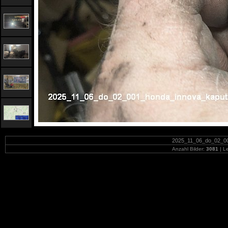
2025_11_06_do_02_001
Anzahl Bilder:
3081
| Le