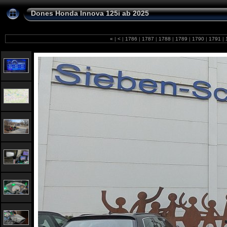
Dones Honda Innova 125i ab 2025
«
|
<
|
1786
|
1787
|
1788
|
1789
|
1790
|
1791
|