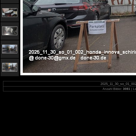
2025_11_30_so_01_002_
Anzahl Bilder:
3081
| Le