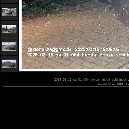
2025_03_15_sa_01_054_honda_innova_schirimobil_z
Anzahl Bilder:
3081
| Le