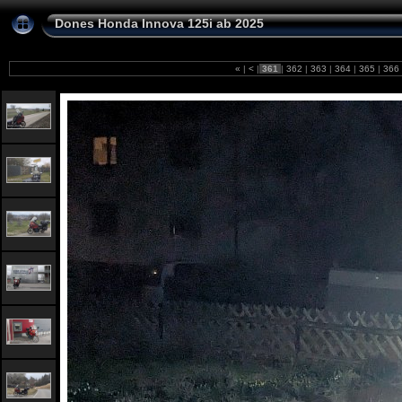
Dones Honda Innova 125i ab 2025
«
|
<
|
361
|
362
|
363
|
364
|
365
|
366