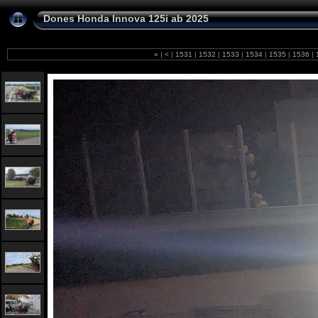
Dones Honda Innova 125i ab 2025
«
|
<
|
1531
|
1532
|
1533
|
1534
|
1535
|
1536
|