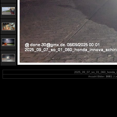
2025_09_07_so_01_060_honda_in
Anzahl Bilder:
3081
| Le