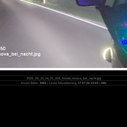
2025_09_10_mi_01_016_honda_innova_bei_nacht.jpg
Anzahl Bilder:
3081
| Letzte Aktualisierung:
17.07.26 23:03
|
Hilfe