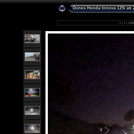
Dones Honda Innova 125i ab 
«
|
<
|
15