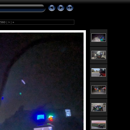
560
|
>
|
»