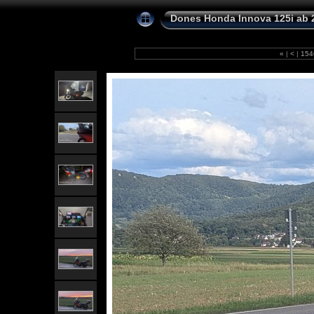
Dones Honda Innova 125i ab 
«
|
<
|
15