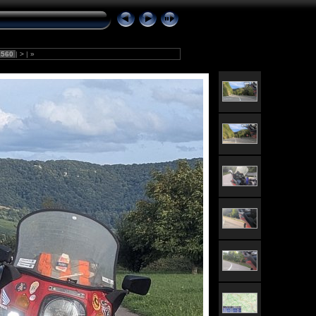
560
|
>
|
»