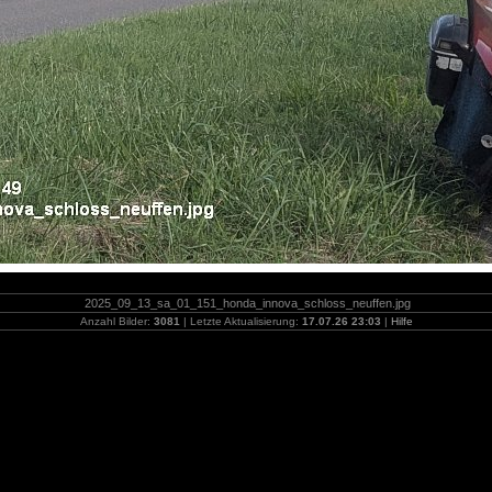
2025_09_13_sa_01_151_honda_innova_schloss_neuffen.jpg
Anzahl Bilder:
3081
| Letzte Aktualisierung:
17.07.26 23:03
|
Hilfe