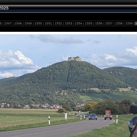
2025
46
|
1547
|
1548
|
1549
|
1550
|
1551
|
1552
|
1553
|
1554
|
1555
|
1556
|
1557
|
1558
|
1559
|
1