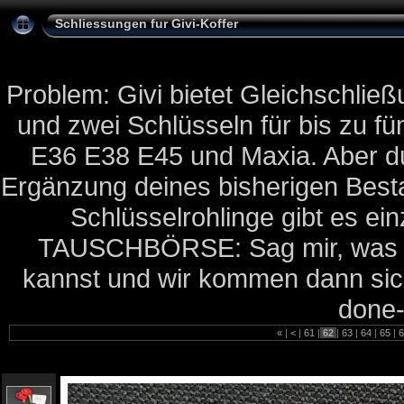
Schliessungen fur Givi-Koffer
Problem: Givi bietet Gleichschließ
und zwei Schlüsseln für bis zu f
E36 E38 E45 und Maxia. Aber 
Ergänzung deines bisherigen Besta
Schlüsselrohlinge gibt es ein
TAUSCHBÖRSE: Sag mir, was du
kannst und wir kommen dann siche
done
«
|
<
|
61
|
62
|
63
|
64
|
65
|
6