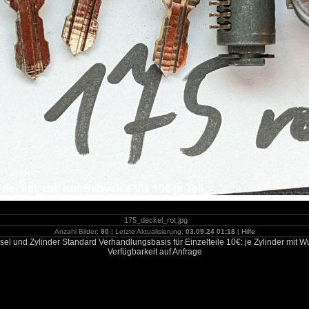
175_deckel_rot.jpg
Anzahl Bilder:
90
| Letzte Aktualisierung:
03.09.24 01:18
|
Hilfe
sel und Zylinder Standard Verhandlungsbasis für Einzelteile 10€: je Zylinder m
Verfügbarkeit auf Anfrage