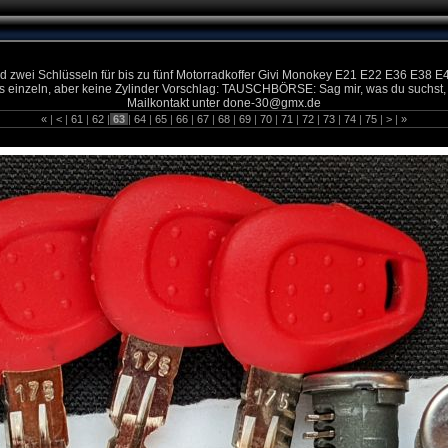
er und zwei Schlüsseln für bis zu fünf Motorradkoffer Givi Monokey E21 E22 E36 
 es einzeln, aber keine Zylinder Vorschlag: TAUSCHBÖRSE: Sag mir, was du suchst,
Mailkontakt unter done-30@gmx.de
«
|
<
|
61
|
62
|
63
|
64
|
65
|
66
|
67
|
68
|
69
|
70
|
71
|
72
|
73
|
74
|
75
|
>
|
»